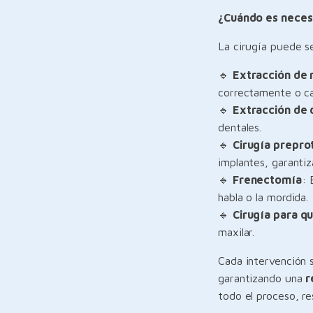
¿Cuándo es necesar
La cirugía puede s
🔹
Extracción de m
correctamente o ca
🔹
Extracción de 
dentales.
🔹
Cirugía prepro
implantes, garanti
🔹
Frenectomía
: 
habla o la mordida.
🔹
Cirugía para qu
maxilar.
Cada intervención s
garantizando una
r
todo el proceso, r