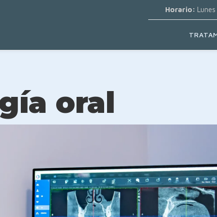
Horario:
Lunes 
TRATAM
gía oral