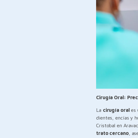
Cirugía Oral: Pre
La
cirugía oral
es 
dientes, encías y h
Cristobal en Arava
trato cercano
, as