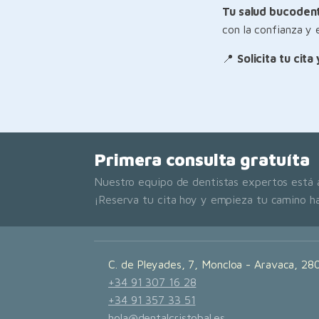
Tu salud bucodent
con la confianza y
📍
Solicita tu cit
Primera consulta gratuíta
Nuestro equipo de dentistas expertos está 
¡Reserva tu cita hoy y empieza tu camino ha
C. de Pleyades, 7, Moncloa - Aravaca, 28
+34 91 307 16 28
+34 91 357 33 51
hola@dentalcristobal.es