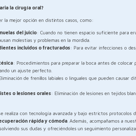
ia la cirugía oral?
er la mejor opción en distintos casos, como:
uelas del juicio
: Cuando no tienen espacio suficiente para er
usan molestias y problemas en la mordida.
dientes incluidos o fracturados
: Para evitar infecciones o de
tésica
: Procedimientos para preparar la boca antes de colocar 
zando un ajuste perfecto.
Eliminación de frenillos labiales o linguales que pueden causar di
istes o lesiones orales
: Eliminación de lesiones en tejidos bla
e realiza con tecnología avanzada y bajo estrictos protocolos 
ecuperación rápida y cómoda
. Además, acompañamos a nuest
esolviendo sus dudas y ofreciéndoles un seguimiento personaliz