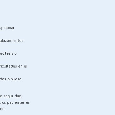
upcionar
splazamientos
prótesis o
ficultades en el
ndos o hueso
de seguridad,
ros pacientes en
ado.