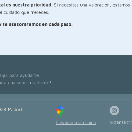
al es nuestra prioridad.
Si necesitas una valoración, estamos
 el cuidado que mereces.
a y te asesoraremos en cada paso.
aquí para ayudarte.
cia una sonrisa radiante!
023 Madrid
@dentalcri
Llevame a la clínica